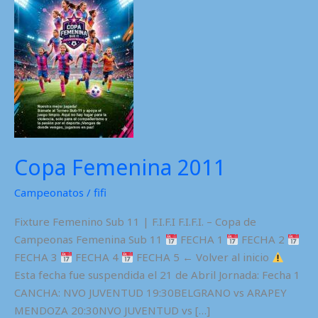
Copa Femenina 2011
Campeonatos
/
fifi
Fixture Femenino Sub 11 | F.I.F.I F.I.F.I. – Copa de
Campeonas Femenina Sub 11
FECHA 1
FECHA 2
FECHA 3
FECHA 4
FECHA 5 ← Volver al inicio
Esta fecha fue suspendida el 21 de Abril Jornada: Fecha 1
CANCHA: NVO JUVENTUD 19:30BELGRANO vs ARAPEY
MENDOZA 20:30NVO JUVENTUD vs […]