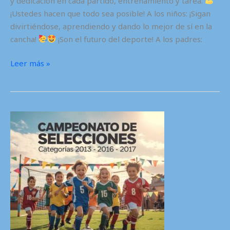
y dedicación en cada partido, entrenamiento y tarea.
¡Ustedes hacen que todo sea posible! A los niños: ¡Sigan
divirtiéndose, aprendiendo y dando lo mejor de sí en la
cancha!
¡Son el futuro del deporte! A los padres:
Copa
Leer más »
de
campeones
2018