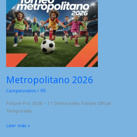
Metropolitano 2026
Campeonatos
/
fifi
Fixture Pro 2026 – 11 Divisionales Fixture Oficial
Temporada
Metropolitano
Leer más »
2026