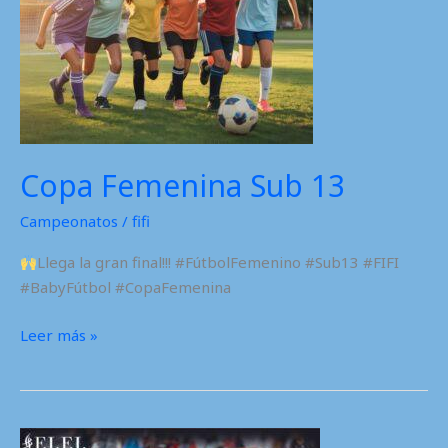
Copa Femenina Sub 13
Campeonatos
/
fifi
Llega la gran final!!! #FútbolFemenino #Sub13 #FIFI
#BabyFútbol #CopaFemenina
Copa
Leer más »
Femenina
Sub
13